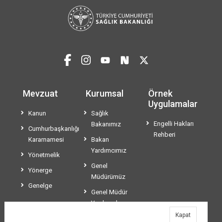
Mevzuat
Kurumsal
Örnek
Uygulamalar
Kanun
Sağlık
Engelli Hakları
Bakanımız
Cumhurbaşkanlığı
Rehberi
Kararnamesi
Bakan
Yardımcımız
Yönetmelik
Genel
Yönerge
Müdürümüz
Genelge
Genel Müdür
Yardımcılarımız
Kapat
Teşkilat Şeması