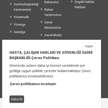
Engelli Hakları
Bakanımız
Cumhurbaşkanlığı
Rehberi
Kararnamesi
Bakan
Yardımcımız
Yönetmelik
Genel
Yönerge
Müdürümüz
Genelge
Genel Müdür
Yardımcılarımız
Kapat
Teşkilat Şeması
HASTA, ÇALIŞAN HAKLARI VE GÜVENLİĞİ DAİRE
BAŞKANLIĞI Çerez Politikası
Sitemizde sizlere daha iyi hizmet verebilmek için
HASTA, ÇALIŞAN HAKLARI VE GÜVENLİĞİ
gizliliğe uygun şekilde çerezler kullanmaktayız Çerez
DAİRE BAŞKANLIĞI
politikamızı inceleyebilirsiniz.
Üniversiteler Mahallesi Şehit Mehmet Bayraktar
Caddesi No:3 Çankaya/Ankara
Çerez politikamızı inceleyin.
Santral:
+90 (312) 565 00 00 - 01
Kabul Et
Çerez Politikası
Bilgi Güvenliği İhlal Bildirimi