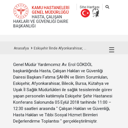
Site Haritası
KAMU HASTANELERİ
GENEL MÜDÜRLÜĞÜ
HASTA, ÇALIŞAN
HAKLARI VE GÜVENLİĞİ DAİRE
BAŞKANLIĞI
☰
Anasafya
Eskişehir İlinde Afyonkarahisar, ...
Genel Müdür Yardımcımız Av. Erol GÖKDÖL
başkanlığında Hasta, Çalışan Hakları ve Güvenliği
Dairesi Başkanı Fatıma ŞAHİN ve Birim Sorumluları,
Eskişehir, Afyonkarahisar, Bilecik, Bursa, Kütahya ve
Uşak İl Sağlık Müdürlükleri ile sağlık tesislerinde görev
yapan personelin katılımıyla Eskişehir Şehir Hastanesi
Konferans Salonunda 05 Eylül 2018 tarihinde 11:00 –
12:30 saatleri arasında " Çalışan Hakları ve Güvenliği,
Hasta Hakları ve Tıbbi Sosyal Hizmet Birimleri
Değerlendirme Toplantısı " gerçekleştirilmiştir.