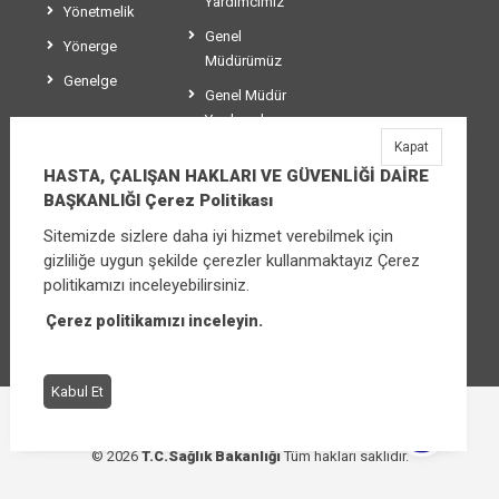
Yardımcımız
Yönetmelik
Genel
Yönerge
Müdürümüz
Genelge
Genel Müdür
Yardımcılarımız
Kapat
Teşkilat Şeması
HASTA, ÇALIŞAN HAKLARI VE GÜVENLİĞİ DAİRE
BAŞKANLIĞI Çerez Politikası
Sitemizde sizlere daha iyi hizmet verebilmek için
HASTA, ÇALIŞAN HAKLARI VE GÜVENLİĞİ
gizliliğe uygun şekilde çerezler kullanmaktayız Çerez
DAİRE BAŞKANLIĞI
politikamızı inceleyebilirsiniz.
Üniversiteler Mahallesi Şehit Mehmet Bayraktar
Caddesi No:3 Çankaya/Ankara
Çerez politikamızı inceleyin.
Santral:
+90 (312) 565 00 00 - 01
Kabul Et
Çerez Politikası
Bilgi Güvenliği İhlal Bildirimi
© 2026
T.C.Sağlık Bakanlığı
Tüm hakları saklıdır.