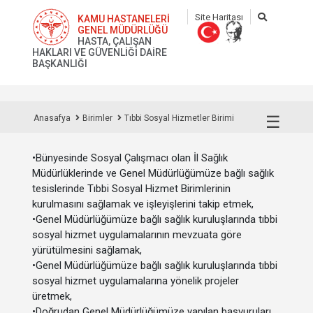
Site Haritası
KAMU HASTANELERİ
GENEL MÜDÜRLÜĞÜ
HASTA, ÇALIŞAN
HAKLARI VE GÜVENLİĞİ DAİRE
BAŞKANLIĞI
☰
Anasafya
Birimler
Tıbbi Sosyal Hizmetler Birimi
•
Bünyesinde Sosyal Çalışmacı olan İl Sağlık
Müdürlüklerinde ve Genel Müdürlüğümüze bağlı sağlık
tesislerinde Tıbbi Sosyal Hizmet Birimlerinin
kurulmasını sağlamak ve işleyişlerini takip etmek,
•
Genel Müdürlüğümüze bağlı sağlık kuruluşlarında tıbbi
sosyal hizmet uygulamalarının mevzuata göre
yürütülmesini sağlamak,
•
Genel Müdürlüğümüze bağlı sağlık kuruluşlarında tıbbi
sosyal hizmet uygulamalarına yönelik projeler
üretmek,
•
Doğrudan Genel Müdürlüğümüze yapılan başvuruları,