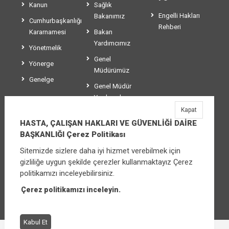
Kanun
Sağlık
Engelli Hakları
Bakanımız
Cumhurbaşkanlığı
Rehberi
Kararnamesi
Bakan
Yardımcımız
Yönetmelik
Genel
Yönerge
Müdürümüz
Genelge
Genel Müdür
Yardımcılarımız
Kapat
Teşkilat Şeması
HASTA, ÇALIŞAN HAKLARI VE GÜVENLİĞİ DAİRE
BAŞKANLIĞI Çerez Politikası
Sitemizde sizlere daha iyi hizmet verebilmek için
HASTA, ÇALIŞAN HAKLARI VE GÜVENLİĞİ
gizliliğe uygun şekilde çerezler kullanmaktayız Çerez
DAİRE BAŞKANLIĞI
politikamızı inceleyebilirsiniz.
Üniversiteler Mahallesi Şehit Mehmet Bayraktar
Caddesi No:3 Çankaya/Ankara
Çerez politikamızı inceleyin.
Santral:
+90 (312) 565 00 00 - 01
Kabul Et