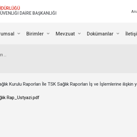
ÜDÜRLÜĞÜ
An
GÜVENLİĞİ DAİRE BAŞKANLIĞI
rumsal
Birimler
Mevzuat
Dokümanlar
İleti
 ...
ağlık Kurulu Raporları İle TSK Sağlık Raporları İş ve İşlemlerine ilişkin y
ağlık Rap_Ustyazi.pdf