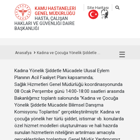
Site Haritası
KAMU HASTANELERİ
GENEL MÜDÜRLÜĞÜ
HASTA, ÇALIŞAN
HAKLARI VE GÜVENLİĞİ DAİRE
BAŞKANLIĞI
☰
Anasafya
Kadına ve Çocuğa Yönelik Şiddetle ...
Kadına Yönelik Şiddetle Mücadele Ulusal Eylem
Planının Acil Faaliyet Planı kapsamında;
Sağlık Hizmetleri Genel Müdürlüğü koordinasyonunda
08 Ocak Perşembe günü 14:00-18:00 saatleri arasında
Bakanlığımız toplantı salonunda “Kadına ve Çocuğa
Yönelik Şiddetle Mücadele Bilimsel Danışma
Komisyonu Toplantısı” gerçekleştirilmiştir. Kadına ve
çocuğa yönelik her türlü şiddet, istismar vb. konularda
özel hizmet modelleri oluşturulması ve hali hazırda
sunulan hizmetlerin niteliğinin artırılması amacıyla
gerçekleştirilen toplantıya; Genel Müdür Yardımcımız