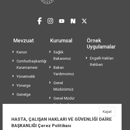
Mevzuat
Kurumsal
Örnek
Uygulamalar
Kanun
Sağlık
Engelli Hakları
Bakanımız
Cumhurbaşkanlığı
Rehberi
Kararnamesi
Bakan
Yardımcımız
Yönetmelik
Genel
Yönerge
Müdürümüz
Genelge
Genel Müdür
Yardımcılarımız
Kapat
Teşkilat Şeması
HASTA, ÇALIŞAN HAKLARI VE GÜVENLİĞİ DAİRE
BAŞKANLIĞI Çerez Politikası